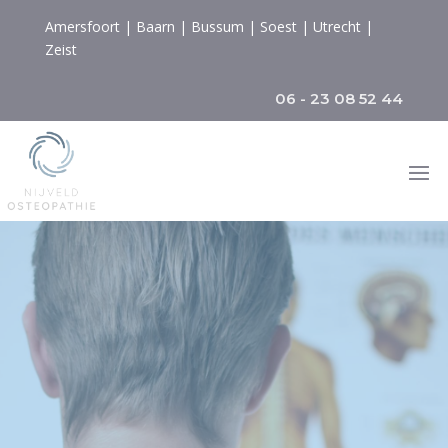
Amersfoort
|
Baarn
|
Bussum
|
Soest
|
Utrecht
|
Zeist
06 - 23 08 52 44
Osteopathie in
Hilversum
Ervaart u problemen met de