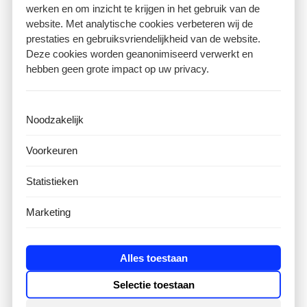
werken en om inzicht te krijgen in het gebruik van de
osteopathie aan toe en startte zijn
website. Met analytische cookies verbeteren wij de
prestaties en gebruiksvriendelijkheid van de website.
osteopathiepraktijk Landgoed
Deze cookies worden geanonimiseerd verwerkt en
Zonnestraal in Hilversum.
hebben geen grote impact op uw privacy.
Tako volgde daarnaast diverse
opleidingen en cursussen binnen de
Noodzakelijk
fysiotherapie (o.a. McKenzie-therapie),
Voorkeuren
osteopathie (o.a. Kinderosteopathie
Statistieken
Panta Rhei en opleidingsmethode De
Bakker) en acupunctuur (Academie
Marketing
Qing-Bai).
Alles toestaan
Naast zijn werk in eigen praktijk, liep
Tako stage in meerdere instellingen,
Selectie toestaan
waaronder het ziekenhuis van Qing