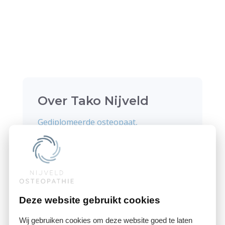
Over Tako Nijveld
Gediplomeerde osteopaat,
fysiotherapeut en acupuncturist
Tako Nijveld is al sinds 1994 werkzaam
als gediplomeerd fysiotherapeut in zijn
eigen particuliere praktijk. In 2004
Deze website gebruikt cookies
voegde hij hier na een 5-jarige
Wij gebruiken cookies om deze website goed te laten
opleiding in Gent het diploma