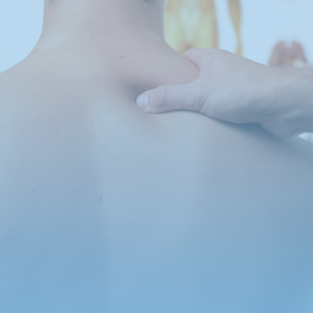
beweeglijkheid van uw lichaam of
kampt u met onverklaarbare klachten?
Dan kunnen wij bij Praktijk voor
Osteopathie Landgoed Zonnestraal u
wellicht helpen. Als osteopaat vullen wij
de reguliere zorg aan en gaan wij samen
met u op zoek naar een oplossing voor
uw klachten. Wilt u meer weten of hebt
u een vraag aan ons? Neem dan
gerust contact op met onze praktijk in
Hilversum.